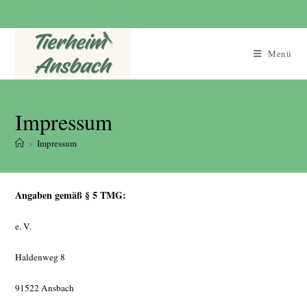
Zum
Inhalt
springen
Menü
Impressum
>
Impressum
Angaben gemäß § 5 TMG:
e. V.
Haldenweg 8
91522 Ansbach